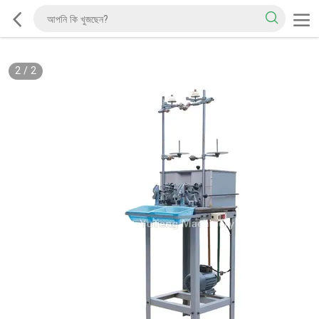
2
/
2