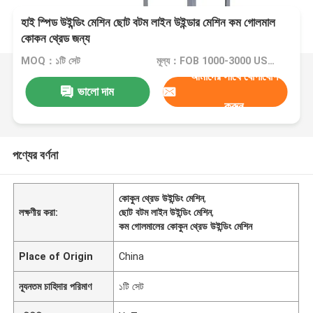
হাই স্পিড উইন্ডিং মেশিন ছোট বটম লাইন উইন্ডার মেশিন কম গোলমাল
কোকন থ্রেড জন্য
MOQ：১টি সেট
মূল্য：FOB 1000-3000 USD/SET
আমাদের সাথে যোগাযোগ
ভালো দাম
করুন
পণ্যের বর্ণনা
কোকুন থ্রেড উইন্ডিং মেশিন
,
লক্ষণীয় করা:
ছোট বটম লাইন উইন্ডিং মেশিন
,
কম গোলমালের কোকুন থ্রেড উইন্ডিং মেশিন
Place of Origin
China
ন্যূনতম চাহিদার পরিমাণ
১টি সেট