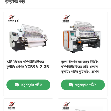
প্রস্তাবিত পণ্য
মাল্টি-নিডেল কম্পিউটারাইজড
দ্রুত উৎপাদনের জন্য ইউটেং
কুইল্টিং মেশিন YGB96-2-3B
কম্পিউটারাইজড মাল্টি-নেডল
ফ্লাইং শাটল কুইলটিং মেশিন
বাড়ি
অনুসন্ধান পাঠান
অনুসন্ধান পাঠান
পণ্য
ভিডিও