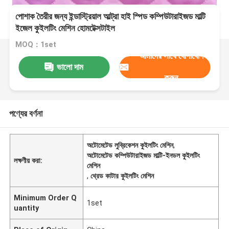
পোশাক তৈরীর জন্য ইন্ডাস্ট্রিয়াল আল্ট্রা হাই স্পিড কম্পিউটারাইজড মাল্টি
ইজেল কুইলটিং মেশিন হোমটেক্সটাইল
MOQ：1set
আমাদের সাথে যোগাযোগ
ভালো দাম
করুন
পণ্যের বর্ণনা
অটোমেটেড লুব্রিকেশন কুইলটিং মেশিন
,
অটোমেটেড কম্পিউটারাইজড মাল্টি-ইনডল কুইলটিং
লক্ষণীয় করা:
মেশিন
,
থ্রেড কাটার কুইলটিং মেশিন
Minimum Order Q
1set
uantity