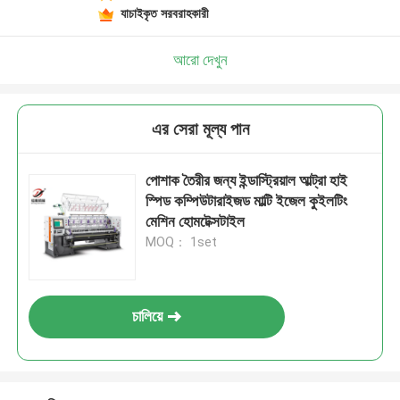
যাচাইকৃত সরবরাহকারী
আরো দেখুন
এর সেরা মূল্য পান
পোশাক তৈরীর জন্য ইন্ডাস্ট্রিয়াল আল্ট্রা হাই
স্পিড কম্পিউটারাইজড মাল্টি ইজেল কুইলটিং
মেশিন হোমটেক্সটাইল
MOQ： 1set
চালিয়ে