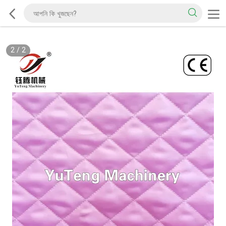
2
/
2