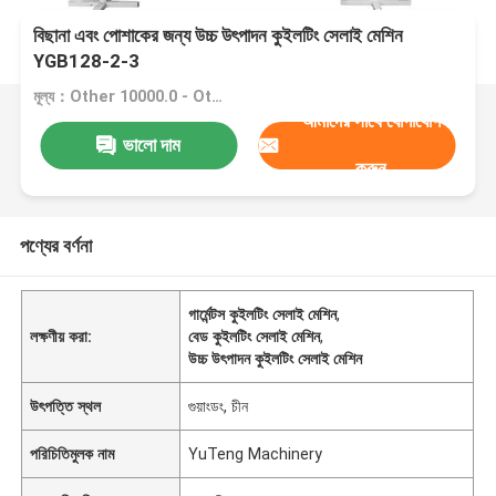
বিছানা এবং পোশাকের জন্য উচ্চ উৎপাদন কুইলটিং সেলাই মেশিন
YGB128-2-3
মূল্য：Other 10000.0 - Other 60000.0/sets
আমাদের সাথে যোগাযোগ
ভালো দাম
করুন
পণ্যের বর্ণনা
গার্মেন্টস কুইলটিং সেলাই মেশিন
,
লক্ষণীয় করা:
বেড কুইলটিং সেলাই মেশিন
,
উচ্চ উৎপাদন কুইলটিং সেলাই মেশিন
উৎপত্তি স্থল
গুয়াংডং, চীন
পরিচিতিমুলক নাম
YuTeng Machinery