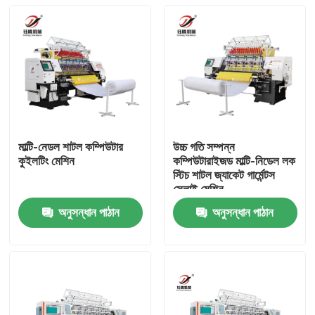
মাল্টি-নেডল শাটল কম্পিউটার
উচ্চ গতি সম্পন্ন
কুইলটিং মেশিন
কম্পিউটারাইজড মাল্টি-নিডেল লক
স্টিচ শাটল জ্যাকেট গার্মেন্টস
সেলাই মেশিন
অনুসন্ধান পাঠান
অনুসন্ধান পাঠান
বাড়ি
পণ্য
ভিডিও