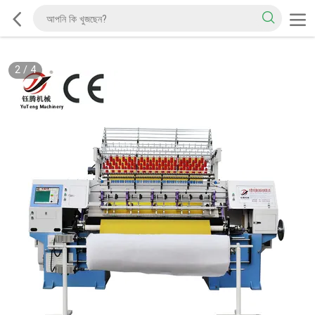
2
/
4