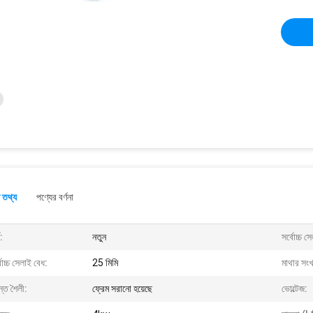
 তথ্য
পণ্যের বর্ণনা
ত:
নতুন
সর্বোচ্চ স
বোচ্চ সেলাই বেধ:
25 মিমি
মাথার সংখ
্ত শৈলী:
ফ্রেম সরানো হয়েছে
ভোল্টেজ: