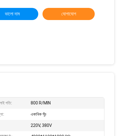
ভালো দাম
যোগাযোগ
েলাই গতি:
800 R/MIN
্যা:
একাধিক সূঁচ
220V, 380V