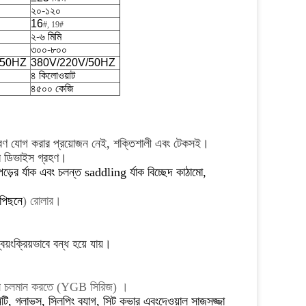
২০-১২০
16
#, 19
#
২-৬ মিমি
৩০০-৮০০
/50HZ
380V/220V/50HZ
৪ কিলোওয়াট
৪৫০০ কেজি
্তকরণ যোগ করার প্রয়োজন নেই, শক্তিশালী এবং টেকসই।
্তর ডিভাইস গ্রহণ।
পড়ের র্যাক এবং চলন্ত saddling র্যাক বিচ্ছেদ কাঠামো,
পিছনে
) রোলার।
়ংক্রিয়ভাবে বন্ধ হয়ে যায়।
শীল চলমান করতে (YGB সিরিজ
) ।
নিটি, গ্লাভস, স্লিপিং ব্যাগ, সিট কভার এবং
দেওয়াল সাজসজ্জা