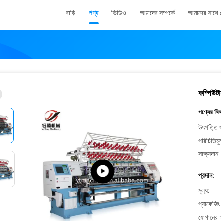
বাড়ি
পণ্য
ভিডিও
আমাদের সম্পর্কে
আমাদের সাথে
কম্পিউটা
পণ্যের বি
উৎপত্তি স
পরিচিতিমু
সাক্ষ্যদান:
প্রদান:
মূল্য:
প্যাকেজিং
যোগানের ক