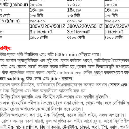
ন গতি ((m/hour)
২০-১২০
২০-১২০
২০-১২০
ল
16
16
16
#, 19
#
#, 19
#
#, 19
#
 দৈর্ঘ্য
২-৬ মিমি
২-৬ মিমি
২-৬ মিমি
গতি ((r/min)
৩০০-৮০০
৩০০-৮০০
৩০০-৮০০
380V/220V/50HZ
380V/220V/50HZ
380V/220V
মতা
3.৫ কিলোওয়াট
3.৫ কিলোওয়াট
৪ কিলোওয়াট
জন
৩৫০০ কেজি
৩৫০০ কেজি
৪৫০০ কেজি
ৈশিষ্ট্য
:
টার দ্বারা গতি নিয়ন্ত্রিত এবং গতি 800r / min পৌঁছতে পারে।
বার চলমান অ্যালুমিনিয়াম খাদ সুই বার ফ্রেম কাঠামো গ্রহণ, অতিরিক্ত তৈলাক
 র্যাক এবং রোলার সার্ভো সরঞ্জাম দ্বারা চালিত হয়,
প্রধান অক্ষ ফ্রিকোয়েন্সি রূপান
 র্যাক গ্রহণ
উচ্চ শক্ত নকশা সেলাই embroidery মেশিন,
গ্রহণ করুন
প্রেরণ কা
ভাবে saddling র্যাক লোড এবং jitter কমাতে
.
ত
ডাবল ক্লাচ ডিভাইস, কার্যকরভাবে সিঙ্ক্রোনাইজেশন সমস্যা সমাধান (
সামনে এবং 
ত
উচ্চ নির্ভুলতা এবং উচ্চ অনমনীয়তা আমদানি স্ক্রু রড
িগ্রি র্যান্ডম কুইলটিং এবং সীমাহীন মাল্টি-স্প্যান এবং স্বাধীন কুইলটিং।
 এবং ব্যবহারিক পরীক্ষার উপরের থ্রেড ভাঙা কৌশল, থ্রেড ভাঙা হলে মেশিনটি স্বয
রারেড সেন্সর অপারেশনকে আরো নিরাপদ করে তোলে।
িতিশীল অপারেশন, কম শব্দ, উচ্চ নির্ভুলতা, কয়েক বিরতি লাইন, সহজ অপারেশন।
 রোলার অনন্য নকশা ধারণা, ফুল আকৃতির বক্স লাইন আরো সুন্দর, আরো স্থিতি
ঃ
এটি উচ্চ মানের পোশাক, বিছানা কভার, টেক্সটাইল, চামড়া, জুতা, টুপি, ব্যাগ, ভ্যা