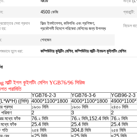
তি:
4kw
মাত্রা 
ন:
4500 কেজি
গ্যারান্টি:
্রয়োত্তর সেবা প্রদান
ফিল্ড ইনস্টলেশন, কমিশনিং এবং প্রশিক্ষণ,
নিডেল বার
 হয়:
প্রকৌশলী বিদেশে পরিষেবা মেশিনের জন্য উপলব্ধ
র:
শেনজেন
Pang
েষভাবে তুলে ধরা:
কম্পিউটার কুইল্টিং মেশিন
,
কম্পিউটার মাল্টি-ইনডল কুইলটিং মেশিন
861828/+8618775545882
ণনা
 মাল্টি ইগল কুইলটিং মেশিন YGB76/96 সিরিজ
তিগত পরামিতি
YGB76-2-3
YGB76-3-6
YGB96-2-3
(L*W*H) ((মিমি)
4000*1100*1800
4000*1100*1800
4900*1100*
ের প্রস্থ
১৯৩০ মিমি
১৯৩০ মিমি
২৪৫০ মিমি
 পরিমাণ
2
3
2
ের মধ্যে ফাঁক
76.২ মিমি
76.২ মিমি,152.4 মিমি
76.২ মিমি
 মধ্যে ফাঁক
25.4 মিমি
25.4 মিমি
25.4 মিমি
ষ গতি
২৫৪ মিমি
304.8 মিমি
২৫৪ মিমি
ের বেধ
≤25 মিমি
≤25 মিমি
≤25 মিমি