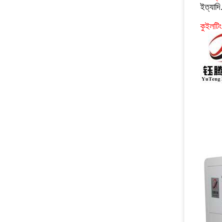
ইত্যাদি
কুইলটিং