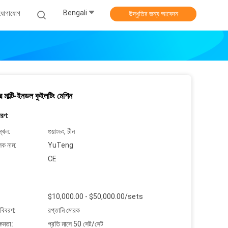
Bengali
 যোগাযোগ
উদ্ধৃতির জন্য আবেদন
র মাল্টি-ইনডল কুইলটিং মেশিন
বরণ:
্থল:
গুয়াংডং, চীন
লক নাম:
YuTeng
CE
$10,000.00 - $50,000.00/sets
 বিবরণ:
রপ্তানি মোরক
্ষমতা:
প্রতি মাসে 50 সেট/সেট