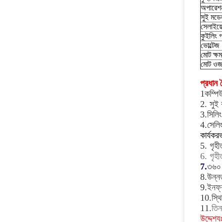
অপারেশ
সুই মডে
সেলাইয়ের
কুইলিং 
ভোল্টেজ
মোট ক্ষ
মোট ও
প্রধান ব
1কম্পিউ
2. সুই 
3
.
সিলিং
4.
সেলিং
কার্যকর
5. গৃহী
6. গৃহী
7.
৩৬০ ড
8.
উন্নত
9.
ইনফ্
10.
স্থ
11
.
তিন
উদ্দেশ্য