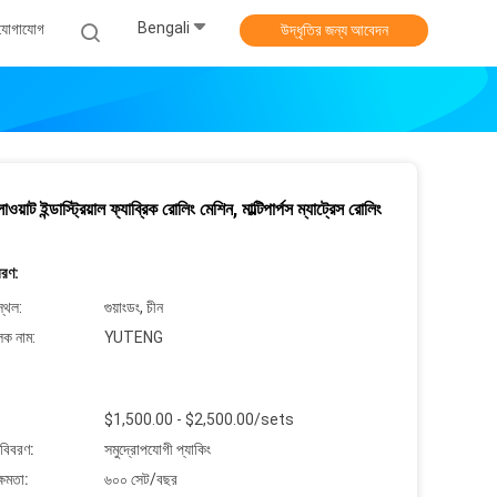
Bengali
 যোগাযোগ
উদ্ধৃতির জন্য আবেদন
য়াট ইন্ডাস্ট্রিয়াল ফ্যাব্রিক রোলিং মেশিন, মাল্টিপার্পস ম্যাট্রেস রোলিং
বরণ:
্থল:
গুয়াংডং, চীন
লক নাম:
YUTENG
$1,500.00 - $2,500.00/sets
 বিবরণ:
সমুদ্রোপযোগী প্যাকিং
্ষমতা:
৬০০ সেট/বছর