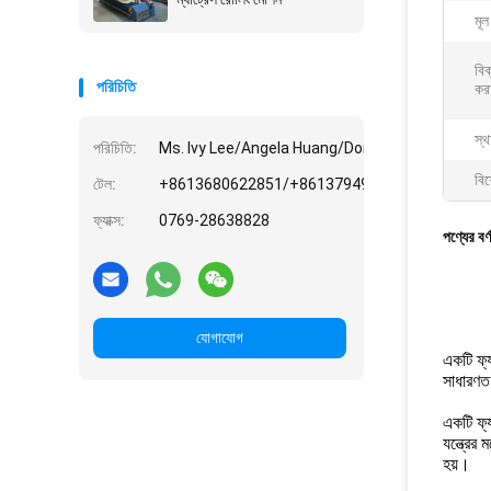
মূল
বিক
পরিচিতি
করা
স্থ
পরিচিতি:
Ms. Ivy Lee/Angela Huang/Donghuan Hu/Vincy 
বিশ
টেল:
+8613680622851/+8613794936882/+8615975
ফ্যাক্স:
0769-28638828
পণ্যের বর্
যোগাযোগ
একটি ফ্
সাধারণত 
একটি ফ্য
যন্ত্রের
হয়।