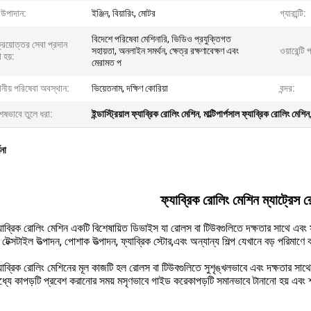
 উপাদান:
ইঞ্জিন, বিয়ারিং, মোটর
গ্যারান্টি:
বিদেশে পরিষেবা মেশিনারি, ভিডিও প্রযুক্তিগত
্রয়োত্তর সেবা প্রদান
সহায়তা, অনলাইন সমর্থন, ক্ষেত্র রক্ষণাবেক্ষণ এবং
ওয়ারেন্টি
 হয়:
মেরামত প
ানীয় পরিষেবা অবস্থান:
ভিয়েতনাম, দক্ষিণ কোরিয়া
বন্দর:
Pang
েষভাবে তুলে ধরা:
ইন্ডাস্ট্রিয়াল ফ্যাব্রিক রোলিং মেশিন
,
মাল্টিপার্পসাল ফ্যাব্রিক রোলিং মেশিন
861828/+8618775545882
ণনা
ফ্যাব্রিক রোলিং মেশিন ম্যাট্রেস 
যাব্রিক রোলিং মেশিন একটি বিশেষায়িত ডিভাইস যা রোলস বা টিউবগুলিতে দক্ষতার সাথে এবং 
টেক্সটাইল উত্পাদন, পোশাক উত্পাদন, ফ্যাব্রিক স্টোর,এবং অন্যান্য শিল্প যেখানে বড় পরিমাণে
াব্রিক রোলিং মেশিনের মূল কাজটি হল রোলস বা টিউবগুলিতে সুশৃঙ্খলভাবে এবং দক্ষতার সাথে ফ
 মধ্যে কাপড়টি প্রবেশ করানোর সময় মসৃণভাবে গাইড করেকাপড়টি সমানভাবে টানানো হয় এবং শক্