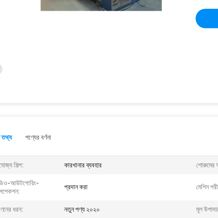
 তথ্য
পণ্যের বর্ণনা
যোজ্য শিল্প:
কারখানার ব্যবহার
শোরুমের 
ডিও-আউটগোয়িং-
প্রদান করা
মেশিন পরীক
সপেকশন:
পণনের ধরন:
নতুন পণ্য ২০২০
মূল উপাদান