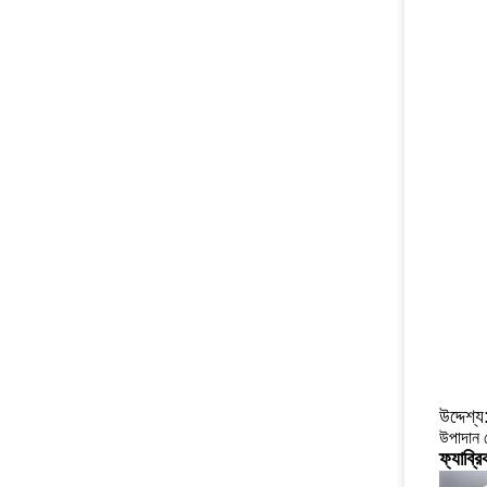
উদ্দেশ্য
উপাদান র
ফ্যাব্র