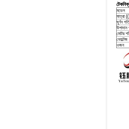
টেকনিক্
মডেল
মাত্রা
ঘূর্ণন গত
উপাদান 
মোটর শক
ভোল্টেজ
ওজন