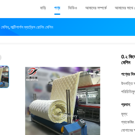
বাড়ি
পণ্য
ভিডিও
আমাদের সম্পর্কে
আমাদের সাথে
মেশিন, মাল্টিপার্পস ম্যাট্রেস রোলিং মেশিন
0.২ কিলোও
মেশিন
পণ্যের বি
উৎপত্তি স
পরিচিতিমু
প্রদান:
মূল্য:
প্যাকেজিং
যোগানের ক