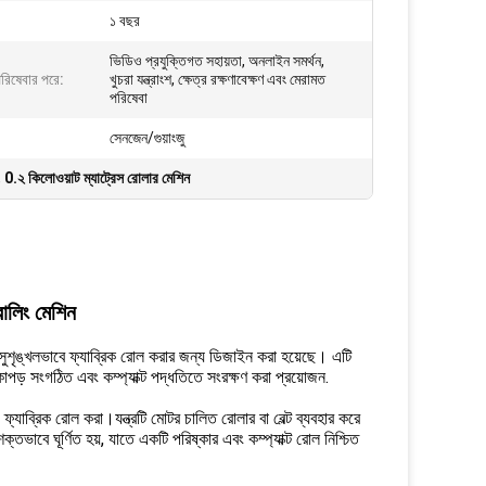
১ বছর
ভিডিও প্রযুক্তিগত সহায়তা, অনলাইন সমর্থন,
 পরিষেবার পরে:
খুচরা যন্ত্রাংশ, ক্ষেত্র রক্ষণাবেক্ষণ এবং মেরামত
পরিষেবা
সেনজেন/গুয়াংজু
,
0.২ কিলোওয়াট ম্যাট্রেস রোলার মেশিন
রোলিং মেশিন
সুশৃঙ্খলভাবে ফ্যাব্রিক রোল করার জন্য ডিজাইন করা হয়েছে। এটি
 কাপড় সংগঠিত এবং কম্প্যাক্ট পদ্ধতিতে সংরক্ষণ করা প্রয়োজন.
্যাব্রিক রোল করা।যন্ত্রটি মোটর চালিত রোলার বা বেল্ট ব্যবহার করে
তভাবে ঘূর্ণিত হয়, যাতে একটি পরিষ্কার এবং কম্প্যাক্ট রোল নিশ্চিত