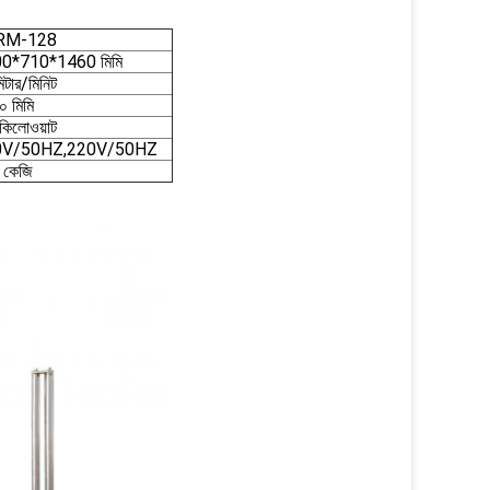
RM-128
0*710*1460 মিমি
িটার/মিনিট
 মিমি
কিলোওয়াট
0V/50HZ,220V/50HZ
 কেজি