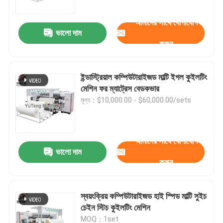
আমাদের সাথে যোগাযোগ
ভালো দাম
করুন
ইন্ডাস্ট্রিয়াল কম্পিউটারাইজড মাল্টি ইগল কুইলটিং
মেশিন ফর ম্যাট্রেস বেডকভার
মূল্য：$10,000.00 - $60,000.00/sets
আমাদের সাথে যোগাযোগ
ভালো দাম
বাড়ি
করুন
পণ্য
স্বয়ংক্রিয় কম্পিউটারাইজড হাই স্পিড মাল্টি সুইচ
চেইন স্টিচ কুইলটিং মেশিন
ভিডিও
MOQ：1set